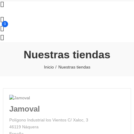
0
Nuestras tiendas
Inicio
Nuestras tiendas
Jamoval
Polígono Industrial los Vientos C/ Xaloc, 3
46119 Náquera
España